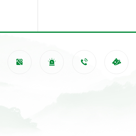



