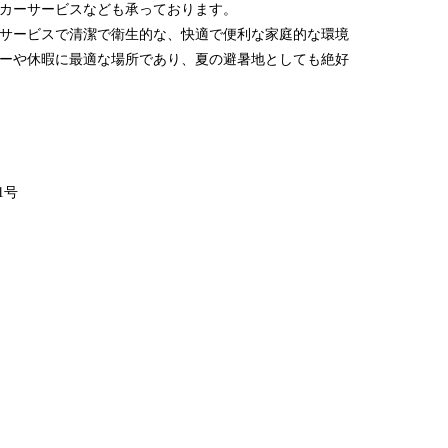
カーサービスなども承っております。
で受賞し、ト
サービスで清潔で衛生的な、快適で便利な家庭的な環境
ル賞」も受賞
ーや休暇に最適な場所であり、夏の避暑地としても絶好
宿全体は19
独立したリラ
す。
当館では、高
り、「舌先で
目で雁蕩山の
1号
らに彩るひと
6224


楽清市雁