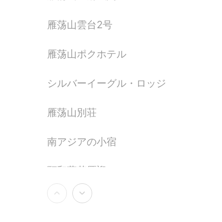
雁荡山雲台2号
雁荡山ポクホテル
シルバーイーグル・ロッジ
雁荡山別荘
南アジアの小宿
頤和蓮花雁迎テーマホテル


浄名リゾート