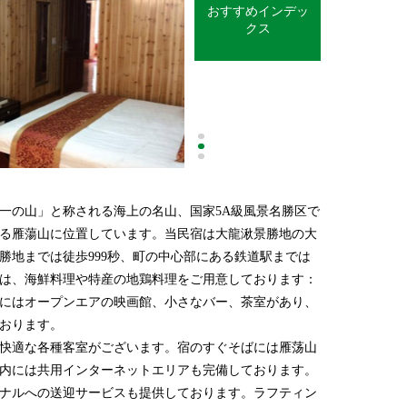
おすすめインデッ
クス
一の山」と称される海上の名山、国家5A級風景名勝区で
清隠閣精品客
る雁蕩山に位置しています。当民宿は大龍湫景勝地の大
言われる雁蕩
勝地までは徒歩999秒、町の中心部にある鉄道駅までは
どの他の観光
では、海鮮料理や特産の地鶏料理をご用意しております：
ここは雁荡山
にはオープンエアの映画館、小さなバー、茶室があり、
り合う山並み
おります。
す。入口には
快適な各種客室がございます。宿のすぐそばには雁荡山
がら会話を交
内には共用インターネットエリアも完備しております。
清隠閣は、雁
ナルへの送迎サービスも提供しております。ラフティン
年ベストゲス