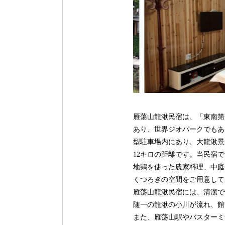
雁蕩山龍湫民宿は、「東南第
あり、世界ジオパークでもあ
型駐車場内にあり、大龍湫景
12キロの距離です。当民宿
地鶏を使った農家料理、中庭
くつろぎの空間をご用意して
雁荡山龍湫民宿には、清潔で
随一の龍湫の小川が流れ、館
また、雁荡山駅やバスターミ