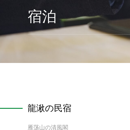
宿泊
龍湫の民宿
雁荡山の清風閣