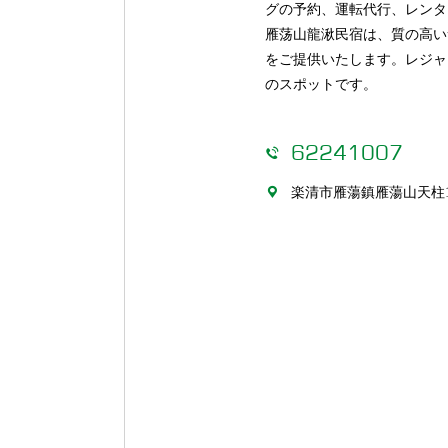
ンス
グの予約、運転代行、レンタ
雁荡山龍湫民宿は、質の高い
をご提供いたします。レジャ
のスポットです。
62241007


楽清市雁蕩鎮雁蕩山天柱